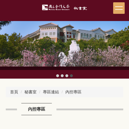
跳
到
主
要
內
容
區
首頁
秘書室
專區連結
內控專區
內控專區